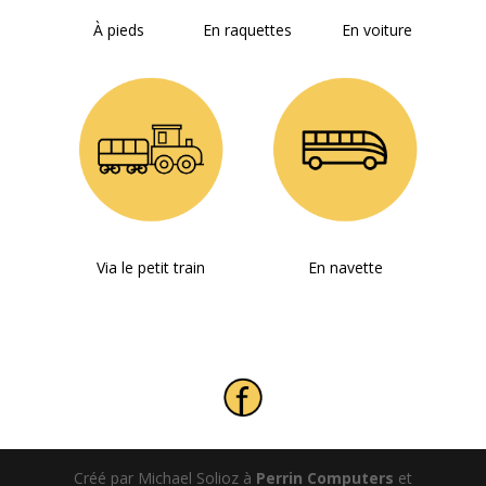
À pieds
En raquettes
En voiture
Via le petit train
En navette
Créé par Michael Solioz à
Perrin Computers
et